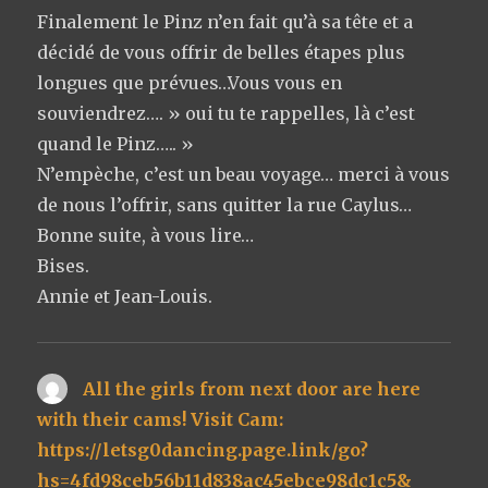
Finalement le Pinz n’en fait qu’à sa tête et a
décidé de vous offrir de belles étapes plus
longues que prévues…Vous vous en
souviendrez…. » oui tu te rappelles, là c’est
quand le Pinz….. »
N’empèche, c’est un beau voyage… merci à vous
de nous l’offrir, sans quitter la rue Caylus…
Bonne suite, à vous lire…
Bises.
Annie et Jean-Louis.
All the girls from next door are here
with their cams! Visit Cam:
https://letsg0dancing.page.link/go?
hs=4fd98ceb56b11d838ac45ebce98dc1c5&
dit :