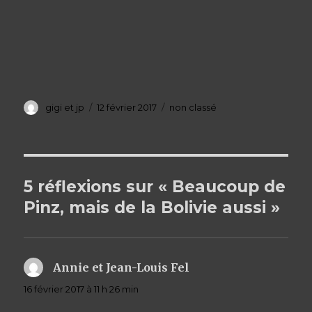
Auteur
gigi et jp
Publié
12 février 2017
Catégories
non classé
le
5 réflexions sur « Beaucoup de
Pinz, mais de la Bolivie aussi »
Annie et Jean-Louis Fel
dit :
16 février 2017 à 11 h 26 min