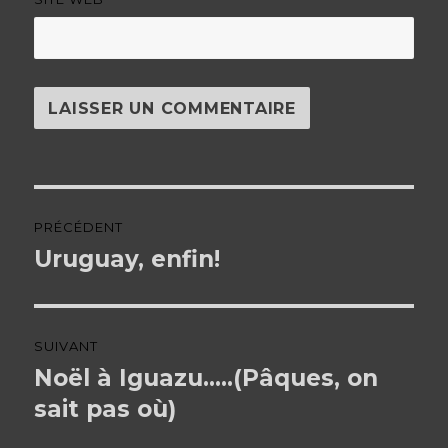
Navigation
PRÉCÉDENT
de
Uruguay, enfin!
Article
précédent :
l’article
SUIVANT
Noël à Iguazu…..(Pâques, on
Article
sait pas où)
suivant :