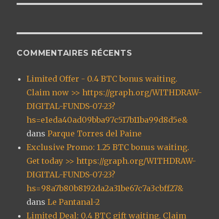
COMMENTAIRES RÉCENTS
Limited Offer - 0.4 BTC bonus waiting.
Claim now >> https://graph.org/WITHDRAW-
DIGITAL-FUNDS-07-23?
hs=e1eda40ad09bba97c517b11ba99d8d5e&
dans
Parque Torres del Paine
Exclusive Promo: 1.25 BTC bonus waiting.
Get today >> https://graph.org/WITHDRAW-
DIGITAL-FUNDS-07-23?
hs=98a7b80b8192da2a31be67c7a3cbff27&
dans
Le Pantanal-2
Limited Deal: 0.4 BTC gift waiting. Claim