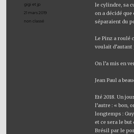
Auteur
gigi et jp
le cylindre, sa c
Publié
21 mars 2019
on a décidé que 
le
Catégories
non classé
séparaient du p
Le Pinz a roulé 
voulait d’autant 
On l’a mis en ve
Jean Paul a bea
Eté 2018. Un jour
l’autre : « bon,
longtemps : Guya
et ce sera le bu
Brésil par le po