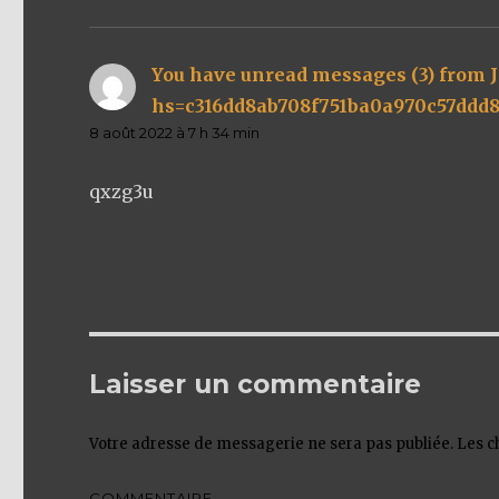
You have unread messages (3) from Ji
hs=c316dd8ab708f751ba0a970c57ddd
8 août 2022 à 7 h 34 min
qxzg3u
Laisser un commentaire
Votre adresse de messagerie ne sera pas publiée.
Les c
COMMENTAIRE