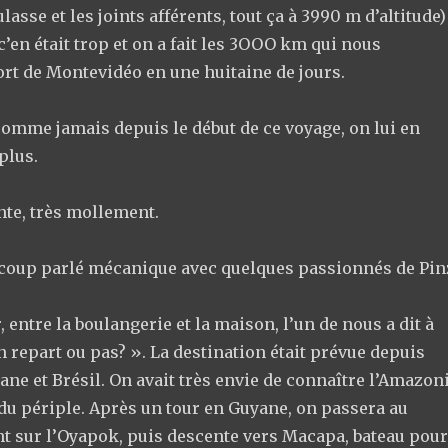
ulasse et les joints afférents, tout ça à 3990 m d’altitude)
c’en était trop et on a fait les 3OOO km qui nous
ort de Montevidéo en une huitaine de jours.
comme jamais depuis le début de ce voyage, on lui en
plus.
nte, très mollement.
ucoup parlé mécanique avec quelques passionnés de Pin
, entre la boulangerie et la maison, l’un de nous a dit à
 on repart ou pas? ». La destination était prévue depuis
ne et Brésil. On avait très envie de connaître l’Amazon
t du périple. Après un tour en Guyane, on passera au
nt sur l’Oyapok, puis descente vers Macapa, bateau pour