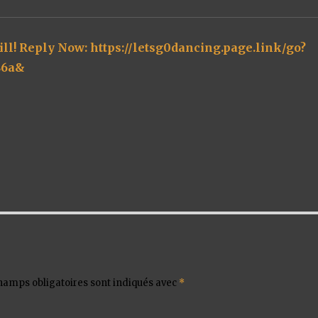
ll! Reply Now: https://letsg0dancing.page.link/go?
86a&
dit :
hamps obligatoires sont indiqués avec
*