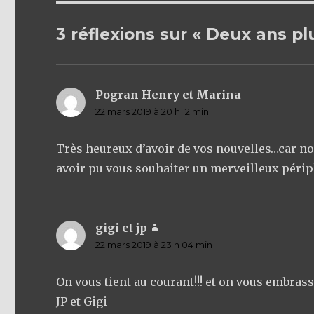
3 réflexions sur « Deux ans pl
Pogran Henry et Marina
dit :
22 mars 2019 à 20 h 12 min
Très heureux d’avoir de vos nouvelles…car nou
avoir pu vous souhaiter un merveilleux péripl
gigi et jp
dit :
22 mars 2019 à 23 h 04 min
On vous tient au courant!!! et on vous embras
JP et Gigi