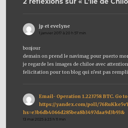
2 réflexions sur « L’ile de Chil
jp et evelyne
dit :
1 janvier 2017 à 20 h 57 min
bonjour
demain on prend le navimag pour puerto mo
je regarde les images de chiloe avec attentio
felicitation pour ton blog qui n’est pas remp
Email- Operation 1.223758 BTC. Go t
https://yandex.com/poll/76RuKke5
hs=e3b6db4066d285bea8b3497daa9d3b93&
d
13 mai 2025 à 23 h 11 min