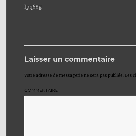
lpq68g
Laisser un commentaire
Votre adresse de messagerie ne sera pas publiée.
Les c
COMMENTAIRE