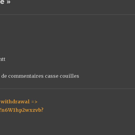
oé »
ntt
n
li de commentaires casse couilles
o withdrawal =>
vYn6W1hp2wxzvb?
it :