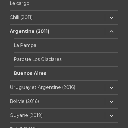
Le cargo
ouvrir
Chili (2011)
le
sous-
menu
ouvrir
Argentine (2011)
le
sous-
menu
La Pampa
Parque Los Glaciares
Buenos Aires
ouvrir
Uruguay et Argentine (2016)
le
sous-
menu
ouvrir
Bolivie (2016)
le
sous-
menu
ouvrir
Guyane (2019)
le
sous-
menu