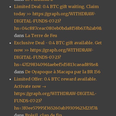
Limited Deal: 0.4 BTC gift waiting. Claim
today >> https://graph.org/WITHDRAW-
DIGITAL-FUNDS-07-23?
hs=04c887ceac080eb0bda8f58b637b2ab9&
dans
La Terre de Feu
Exclusive Deal - 0.4 BTC gift available. Get
now >> https://graph.org/WITHDRAW-
DIGITAL-FUNDS-07-23?
hs=47f298340961aebef5d5813caead891e&
dans
De Oyapoque à Macapa par la BR 156
Limited Offer: 0.4 BTC reward available.
Activate now →
https://graph.org/WITHDRAW-DIGITAL-
FUNDS-07-23?
hs=3f0ee57995f365260ab39309623d23f7&
dans
Brésil, clap de fin.