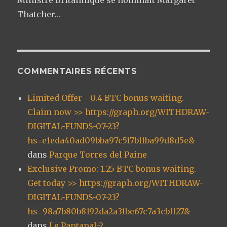
Thatcher…
COMMENTAIRES RÉCENTS
Limited Offer - 0.4 BTC bonus waiting.
Claim now >> https://graph.org/WITHDRAW-
DIGITAL-FUNDS-07-23?
hs=e1eda40ad09bba97c517b11ba99d8d5e&
dans
Parque Torres del Paine
Exclusive Promo: 1.25 BTC bonus waiting.
Get today >> https://graph.org/WITHDRAW-
DIGITAL-FUNDS-07-23?
hs=98a7b80b8192da2a31be67c7a3cbff27&
dans
Le Pantanal-2