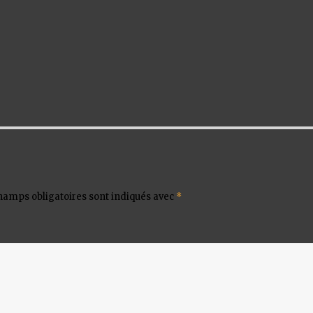
hamps obligatoires sont indiqués avec
*