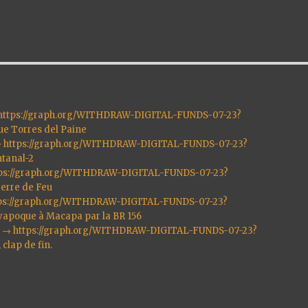
>> https://graph.org/WITHDRAW-DIGITAL-FUNDS-07-23?
ue Torres del Paine
y >> https://graph.org/WITHDRAW-DIGITAL-FUNDS-07-23?
tanal-2
 https://graph.org/WITHDRAW-DIGITAL-FUNDS-07-23?
erre de Feu
> https://graph.org/WITHDRAW-DIGITAL-FUNDS-07-23?
yapoque à Macapa par la BR 156
 now → https://graph.org/WITHDRAW-DIGITAL-FUNDS-07-23?
, clap de fin.