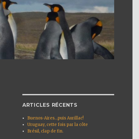
ARTICLES RÉCENTS
Buenos-Aires…puis Aurillac!
Uruguay, cette fois par la côte
Brésil, clap de fin.