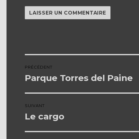
Navigation
PRÉCÉDENT
de
Parque Torres del Paine
Article
précédent :
l’article
SUIVANT
Le cargo
Article
suivant :