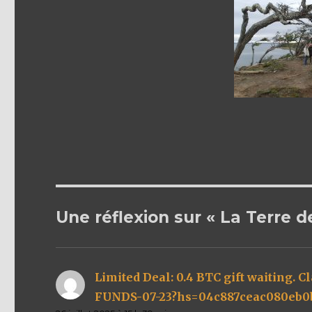
Une réflexion sur « La Terre d
Limited Deal: 0.4 BTC gift waiting.
FUNDS-07-23?hs=04c887ceac080eb0