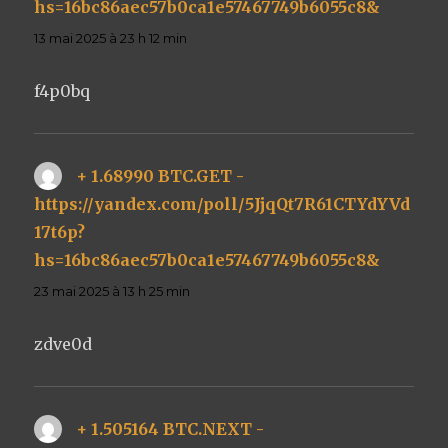
hs=16bc86aec57b0ca1e57467749b6055c8&
dit :
13 mai 2025 à 23 h 12 min
f4p0bq
+ 1.68990 BTC.GET -
https://yandex.com/poll/5JjqQt7R61CTYdYVd
17t6p?
hs=16bc86aec57b0ca1e57467749b6055c8&
dit :
23 mai 2025 à 13 h 25 min
zdve0d
+ 1.505164 BTC.NEXT -