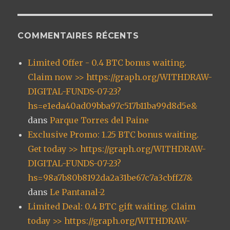
COMMENTAIRES RÉCENTS
Limited Offer - 0.4 BTC bonus waiting.
Claim now >> https://graph.org/WITHDRAW-
DIGITAL-FUNDS-07-23?
hs=e1eda40ad09bba97c517b11ba99d8d5e&
dans
Parque Torres del Paine
Exclusive Promo: 1.25 BTC bonus waiting.
Get today >> https://graph.org/WITHDRAW-
DIGITAL-FUNDS-07-23?
hs=98a7b80b8192da2a31be67c7a3cbff27&
dans
Le Pantanal-2
Limited Deal: 0.4 BTC gift waiting. Claim
today >> https://graph.org/WITHDRAW-