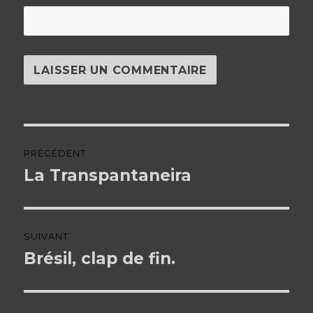
Navigation
PRÉCÉDENT
de
La Transpantaneira
Article
précédent :
l’article
SUIVANT
Brésil, clap de fin.
Article
suivant :