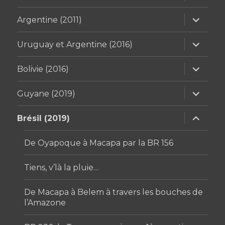
le
sous-
menu
ouvrir
Argentine (2011)
le
sous-
menu
ouvrir
Uruguay et Argentine (2016)
le
sous-
menu
ouvrir
Bolivie (2016)
le
sous-
menu
ouvrir
Guyane (2019)
le
sous-
menu
ouvrir
Brésil (2019)
le
sous-
menu
De Oyapoque à Macapa par la BR 156
Tiens, v’là la pluie…
De Macapa à Belem à travers les bouches de
l’Amazone