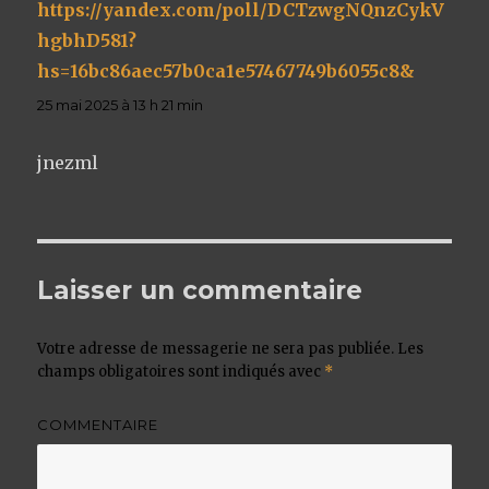
https://yandex.com/poll/DCTzwgNQnzCykV
hgbhD581?
hs=16bc86aec57b0ca1e57467749b6055c8&
dit :
25 mai 2025 à 13 h 21 min
jnezml
Laisser un commentaire
Votre adresse de messagerie ne sera pas publiée.
Les
champs obligatoires sont indiqués avec
*
COMMENTAIRE