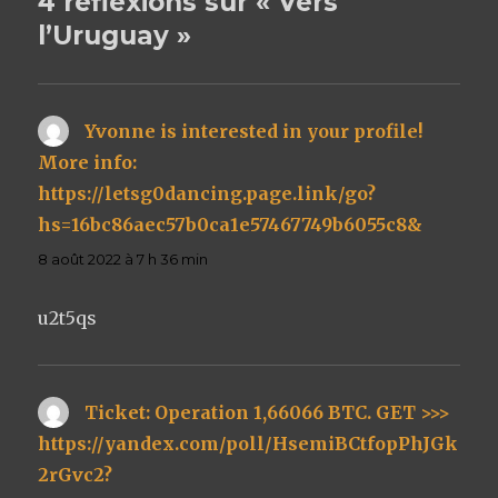
4 réflexions sur « Vers
l’Uruguay »
Yvonne is interested in your profile!
More info:
https://letsg0dancing.page.link/go?
hs=16bc86aec57b0ca1e57467749b6055c8&
dit :
8 août 2022 à 7 h 36 min
u2t5qs
Ticket: Operation 1,66066 BTC. GET >>>
https://yandex.com/poll/HsemiBCtfopPhJGk
2rGvc2?