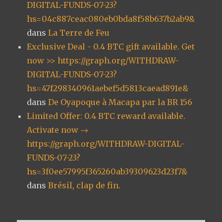
DIGITAL-FUNDS-07-23?
hs=04c887ceac080eb0bda8f58b637b2ab9&
dans
La Terre de Feu
Exclusive Deal - 0.4 BTC gift available. Get
now >> https://graph.org/WITHDRAW-
DIGITAL-FUNDS-07-23?
hs=47f298340961aebef5d5813caead891e&
dans
De Oyapoque à Macapa par la BR 156
Limited Offer: 0.4 BTC reward available.
Activate now →
https://graph.org/WITHDRAW-DIGITAL-
FUNDS-07-23?
hs=3f0ee57995f365260ab39309623d23f7&
dans
Brésil, clap de fin.