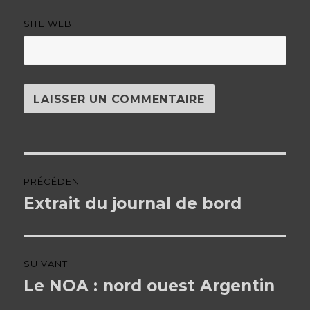
SITE WEB
Navigation
PRÉCÉDENT
de
Extrait du journal de bord
Article
précédent :
l’article
SUIVANT
Le NOA : nord ouest Argentin
Article
suivant :