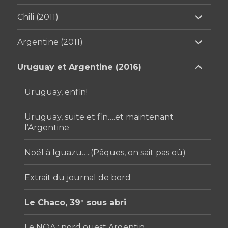
ouvrir
Chili (2011)
le
sous-
menu
ouvrir
Argentine (2011)
le
sous-
menu
ouvrir
Uruguay et Argentine (2016)
le
sous-
menu
Uruguay, enfin!
Uruguay, suite et fin….et maintenant
l’Argentine
Noël à Iguazu…..(Pâques, on sait pas où)
Extrait du journal de bord
Le Chaco, 39° sous abri
Le NOA : nord ouest Argentin