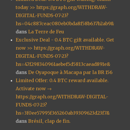
today >> https://graph.org/WITHDRAW-
DIGITAL-FUNDS-07-23?
hs=04c887ceac080eb0bda8f58b637b2ab9&
dans
La Terre de Feu
Exclusive Deal - 0.4 BTC gift available. Get
now >> https://graph.org/WITHDRAW-
DIGITAL-FUNDS-07-23?
hs=47f298340961aebef5d5813caead891e&
dans
De Oyapoque à Macapa par la BR 156
Limited Offer: 0.4 BTC reward available.
Activate now →
https://graph.org/WITHDRAW-DIGITAL-
FUNDS-07-23?
hs=3f0ee57995f365260ab39309623d23f7&
dans
Brésil, clap de fin.