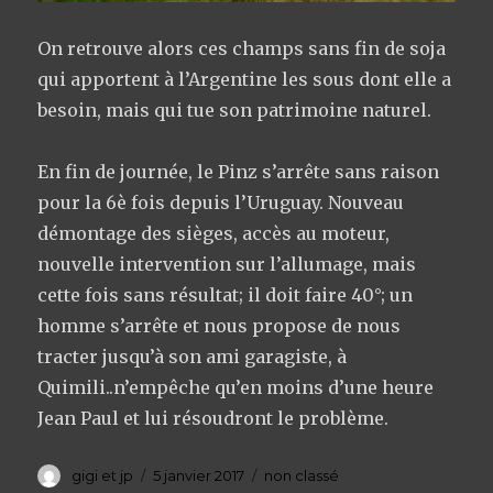
On retrouve alors ces champs sans fin de soja
qui apportent à l’Argentine les sous dont elle a
besoin, mais qui tue son patrimoine naturel.
En fin de journée, le Pinz s’arrête sans raison
pour la 6è fois depuis l’Uruguay. Nouveau
démontage des sièges, accès au moteur,
nouvelle intervention sur l’allumage, mais
cette fois sans résultat; il doit faire 40°; un
homme s’arrête et nous propose de nous
tracter jusqu’à son ami garagiste, à
Quimili..n’empêche qu’en moins d’une heure
Jean Paul et lui résoudront le problème.
Auteur
gigi et jp
Publié
5 janvier 2017
Catégories
non classé