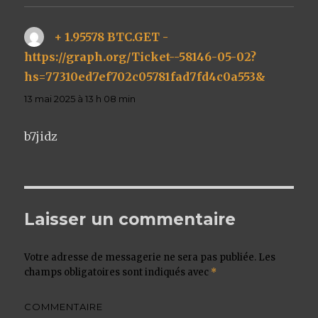
+ 1.95578 BTC.GET -
https://graph.org/Ticket--58146-05-02?
hs=77310ed7ef702c05781fad7fd4c0a553&
dit :
13 mai 2025 à 13 h 08 min
b7jidz
Laisser un commentaire
Votre adresse de messagerie ne sera pas publiée.
Les
champs obligatoires sont indiqués avec
*
COMMENTAIRE