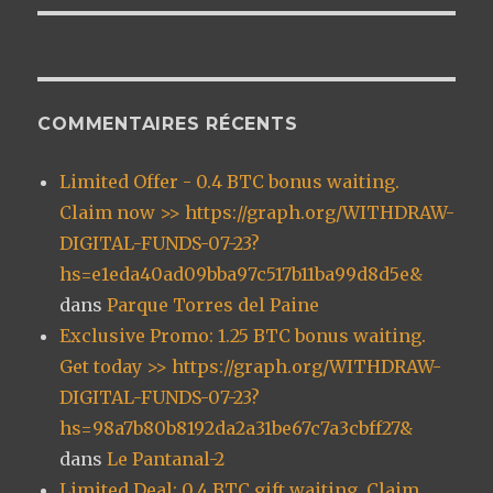
COMMENTAIRES RÉCENTS
Limited Offer - 0.4 BTC bonus waiting.
Claim now >> https://graph.org/WITHDRAW-
DIGITAL-FUNDS-07-23?
hs=e1eda40ad09bba97c517b11ba99d8d5e&
dans
Parque Torres del Paine
Exclusive Promo: 1.25 BTC bonus waiting.
Get today >> https://graph.org/WITHDRAW-
DIGITAL-FUNDS-07-23?
hs=98a7b80b8192da2a31be67c7a3cbff27&
dans
Le Pantanal-2
Limited Deal: 0.4 BTC gift waiting. Claim