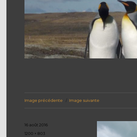
Image précédente
Image suivante
Publié
16 août 2016
le
Taille
1200 × 803