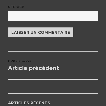
SITE WEB
Navigation
PUBLIÉ DANS
de
Article précédent
l’article
ARTICLES RÉCENTS