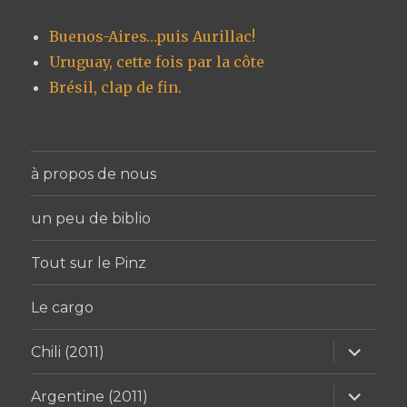
Buenos-Aires…puis Aurillac!
Uruguay, cette fois par la côte
Brésil, clap de fin.
à propos de nous
un peu de biblio
Tout sur le Pinz
Le cargo
ouvrir
Chili (2011)
le
sous-
menu
ouvrir
Argentine (2011)
le