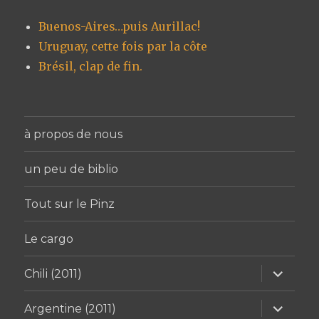
Buenos-Aires…puis Aurillac!
Uruguay, cette fois par la côte
Brésil, clap de fin.
à propos de nous
un peu de biblio
Tout sur le Pinz
Le cargo
ouvrir
Chili (2011)
le
sous-
menu
ouvrir
Argentine (2011)
le