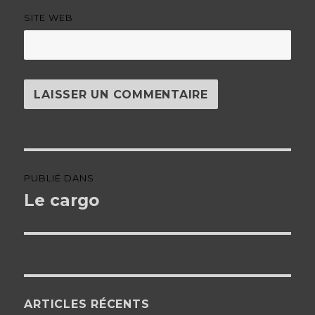
SITE WEB
Navigation
PUBLIÉ DANS
de
Le cargo
l’article
ARTICLES RÉCENTS