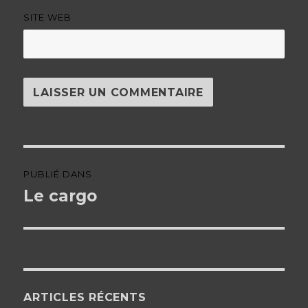
SITE WEB
Navigation
PUBLIÉ DANS
de
Le cargo
l’article
ARTICLES RÉCENTS