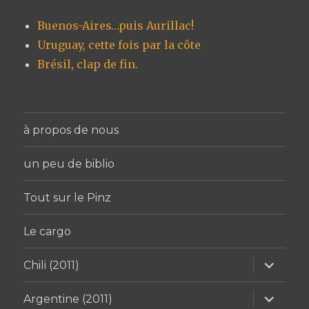
Buenos-Aires…puis Aurillac!
Uruguay, cette fois par la côte
Brésil, clap de fin.
à propos de nous
un peu de biblio
Tout sur le Pinz
Le cargo
ouvrir
Chili (2011)
le
sous-
menu
ouvrir
Argentine (2011)
le