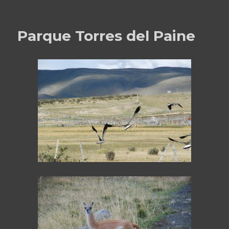
le
La
Terre
de
Parque Torres del Paine
Feu