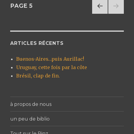
Navigation
PAGE
5
PAG
des
E
PRÉC
articles
ÉDE
NTE
ARTICLES RÉCENTS
Buenos-Aires…puis Aurillac!
Uruguay, cette fois par la côte
Brésil, clap de fin.
à propos de nous
un peu de biblio
Tout sur le Pinz