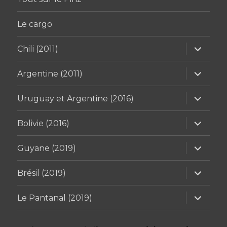
Le cargo
ouvrir
Chili (2011)
le
sous-
menu
ouvrir
Argentine (2011)
le
sous-
menu
ouvrir
Uruguay et Argentine (2016)
le
sous-
menu
ouvrir
Bolivie (2016)
le
sous-
menu
ouvrir
Guyane (2019)
le
sous-
menu
ouvrir
Brésil (2019)
le
sous-
menu
ouvrir
Le Pantanal (2019)
le
sous-
menu